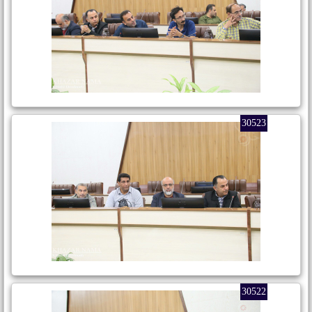
30523
30522