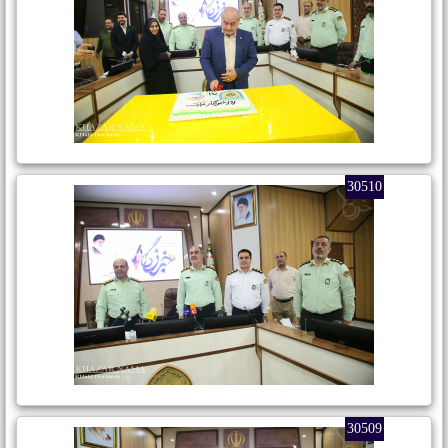
30510
30509