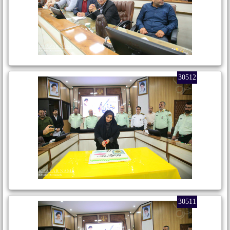
30512
30511