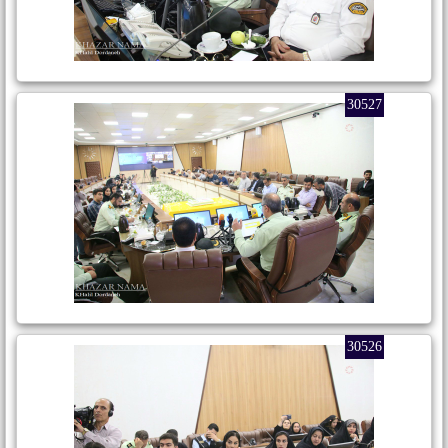
30527
30526