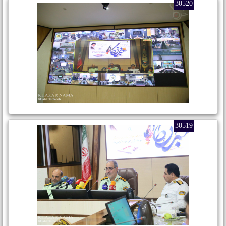
30520
30519