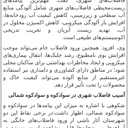
اضلاب‌های شهری، گفت: مهم‌ترین پیامدهای
یست‌محیطی فاضلاب‌های شهری شامل آلودگی منابع
ب سطحی و زیرزمینی، کاهش کیفیت آب رودخانه‌ها،
فزایش بار آلودگی میکروبی، کاهش اکسیژن محلول در
ب، تهدید زیست آبزیان و تخریب تدریجی
کوسیستم‌های طبیعی است.
ی، افزود: همچنین ورود فاضلاب خام می‌تواند موجب
فزایش بوی نامطبوع، رشد جلبک‌ها، انتقال بیماری‌های
یکروبی و ایجاد مخاطرات بهداشتی برای ساکنان محلی
ود؛ در مناطق دارای کشاورزی و دامداری نیز استفاده
یرمستقیم از منابع آلوده می‌تواند کیفیت خاک و
حصولات را تحت تأثیر قرار دهد.
سیب فاضلاب شهری در سوادکوه و سوادکوه شمالی
کوهی با اشاره به میزان این پیامدها در سوادکوه و
وادکوه شمالی، اظهار داشت:در برخی نقاط این دو
هرستان آثار ناشی از ورود فاضلاب‌های خانگی به
براهه‌ها و رودخانه‌ها قابل مشاهده است به‌ویژه در