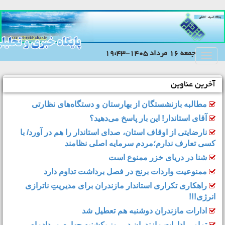
جمعه 16 مرداد 1405-19:43
Toggle
navigation
آخرین عناوین
مطالبه بازنشستگان از بهارستان و دستگاه‌های نظارتی
آقای استاندار! این بار پاسخ می‌دهید؟
نارضایتی از اوقاف استان، صدای استاندار را هم در آورد/ با
کسی تعارف ندارم؛مردم سرمایه اصلی نظامند
شنا در دریای خزر ممنوع است
ممنوعیت واردات برنج در فصل برداشت تداوم دارد
راهکاری تکراری استاندار مازندران برای مدیریتِ ناترازی
انرژی!!!
ادارات مازندران دوشنبه هم تعطیل شد
تمامی ادارات مازندران در روز یکشنبه چهارم مردادماه