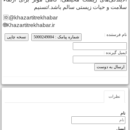
لامت و حیات زیستی سالم باشد./تسنیم
🆔@khazartitrekhabar
🌐Khazartitrekhabar.ir
ام فرستنده :
شماره پیامک : 5000249004
نسخه چاپی
یمیل گیرنده :
نظرات
نام
ایمیل