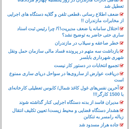
تعطیل شد
ضعف اطلاع رسانی ،قطعی تلفن و گلایه دستگاه های اجرایی
از مخابرات مازندران !!
اختلال سامانه یا ضعف مدیریت!؟/ چرا رئیس ثبت اسناد
ساری حتی حاضر به توضیح نشد؟
خطر صاعقه و سیلاب در مازندران
بازداشت سه متهم در پرونده فساد مالی سازمان حمل‌ ونقل
شهری شهرداری بابلسر
تجمیع انتخابات در دستور کار نیست
دریافت عوارض از ساروی‌ها در سواحل دریای ساری ممنوع
است
آخرین نفس‌های غول کاغذ شمال‌/ ‌کابوس تعطیلی کارخانه‌ای
با 1500 کارگر!!!
مدیران فاسد از بدنه دستگاه اجرایی کنار گذاشته شوند
هشدار دستگاه قضایی و محیط زیست/ تعیین تکلیف انتقال
زباله رامسر به تنکابن
جاده هراز مسدود شد