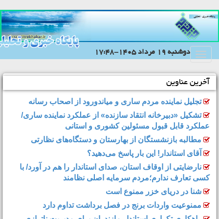
دوشنبه 19 مرداد 1405-17:48
Toggle
navigation
آخرین عناوین
تجلیل نماینده مردم ساری و میاندورود از اصحاب رسانه
تشکیل «دبیرخانه انتقاد سازنده» از عملکرد نماینده ساری/
عملکرد قابل قبول مسئولین کشوری و استانی
مطالبه بازنشستگان از بهارستان و دستگاه‌های نظارتی
آقای استاندار! این بار پاسخ می‌دهید؟
نارضایتی از اوقاف استان، صدای استاندار را هم در آورد/ با
کسی تعارف ندارم؛مردم سرمایه اصلی نظامند
شنا در دریای خزر ممنوع است
ممنوعیت واردات برنج در فصل برداشت تداوم دارد
راهکاری تکراری استاندار مازندران برای مدیریتِ ناترازی