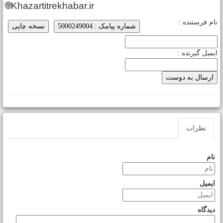
🌐Khazartitrekhabar.ir
ام فرستنده :
شماره پیامک : 5000249004
نسخه چاپی
یمیل گیرنده :
نظرات
نام
ایمیل
دیدگاه