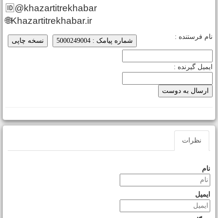
🆔@khazartitrekhabar
🌐Khazartitrekhabar.ir
ام فرستنده :
شماره پیامک : 5000249004
نسخه چاپی
یمیل گیرنده :
نظرات
نام
ایمیل