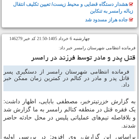
هشدار دستگاه قضایی و محیط زیست/ تعیین تکلیف انتقال
زباله رامسر به تنکابن
جاده هراز مسدود شد
چهارشنبه 6 خرداد 1405-21:50 کد خبر:146279
رمانده انتظامی شهرستان رامسر خبر داد:
تل پدر و مادر توسط فرزند در رامسر
فرمانده انتظامی شهرستان رامسر از دستگیری پسر
قاتل پدر و مادر در کتالم در کمترین زمان ممکن خبر
داد.
ه گزارش خزرتیترخبر، مصطفی بابایی، اظهار داشت:
ک فقره قتل در منطقه کتالم رامسر به ما گزارش شد
 بلافاصله تیم‌های عملیاتی پلیس در محل حادثه حاضر
دند.
راساس این گزارش، وی افزود: در بررسی اولیه