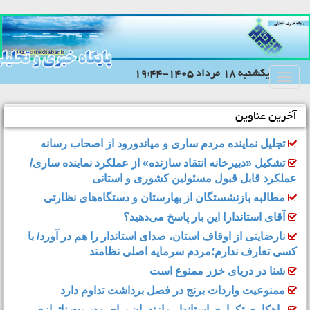
يکشنبه 18 مرداد 1405-19:44
Toggle
navigation
آخرین عناوین
تجلیل نماینده مردم ساری و میاندورود از اصحاب رسانه
تشکیل «دبیرخانه انتقاد سازنده» از عملکرد نماینده ساری/
عملکرد قابل قبول مسئولین کشوری و استانی
مطالبه بازنشستگان از بهارستان و دستگاه‌های نظارتی
آقای استاندار! این بار پاسخ می‌دهید؟
نارضایتی از اوقاف استان، صدای استاندار را هم در آورد/ با
کسی تعارف ندارم؛مردم سرمایه اصلی نظامند
شنا در دریای خزر ممنوع است
ممنوعیت واردات برنج در فصل برداشت تداوم دارد
راهکاری تکراری استاندار مازندران برای مدیریتِ ناترازی