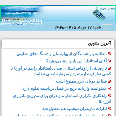
شنبه 17 مرداد 1405-14:25
Toggle
navigation
آخرین عناوین
مطالبه بازنشستگان از بهارستان و دستگاه‌های نظارتی
آقای استاندار! این بار پاسخ می‌دهید؟
نارضایتی از اوقاف استان، صدای استاندار را هم در آورد/ با
کسی تعارف ندارم؛مردم سرمایه اصلی نظامند
شنا در دریای خزر ممنوع است
ممنوعیت واردات برنج در فصل برداشت تداوم دارد
راهکاری تکراری استاندار مازندران برای مدیریتِ ناترازی
انرژی!!!
ادارات مازندران دوشنبه هم تعطیل شد
تمامی ادارات مازندران در روز یکشنبه چهارم مردادماه