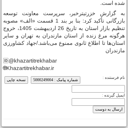
ده است.
ه گزارش خزرتیترخبر، سرپرست معاونت توسعه
بازرگانی تأکید کرد: بنا بر بند 1 قسمت «الف» مصوبه
تنظیم بازار استان به تاریخ 26 اردیبهشت 1405، خروج
رگونه مرغ زنده از استان مازندران به تهران و سایر
ستان‌ها تا اطلاع ثانوی ممنوع می‌باشد./جهاد کشاورزی
ازندران
🆔@khazartitrekhabar
🌐Khazartitrekhabar.ir
ام فرستنده :
شماره پیامک : 5000249004
نسخه چاپی
یمیل گیرنده :