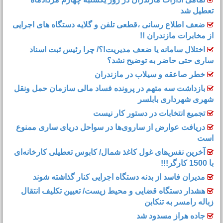
تعطیل شد
ضعف اطلاع رسانی ،قطعی تلفن و گلایه دستگاه های اجرایی
از مخابرات مازندران !!
اختلال سامانه یا ضعف مدیریت!؟/ چرا رئیس ثبت اسناد
ساری حتی حاضر به توضیح نشد؟
خطر صاعقه و سیلاب در مازندران
بازداشت سه متهم در پرونده فساد مالی سازمان حمل‌ ونقل
شهری شهرداری بابلسر
تجمیع انتخابات در دستور کار نیست
دریافت عوارض از ساروی‌ها در سواحل دریای ساری ممنوع
است
آخرین نفس‌های غول کاغذ شمال‌/ ‌کابوس تعطیلی کارخانه‌ای
با 1500 کارگر!!!
مدیران فاسد از بدنه دستگاه اجرایی کنار گذاشته شوند
هشدار دستگاه قضایی و محیط زیست/ تعیین تکلیف انتقال
زباله رامسر به تنکابن
جاده هراز مسدود شد