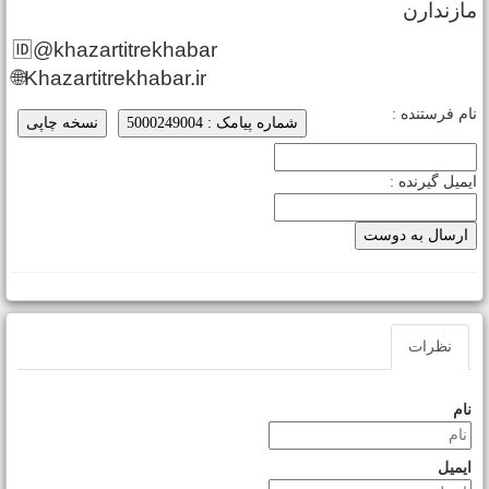
ازندارن
🆔@khazartitrekhabar
🌐Khazartitrekhabar.ir
ام فرستنده :
شماره پیامک : 5000249004
نسخه چاپی
یمیل گیرنده :
نظرات
نام
ایمیل