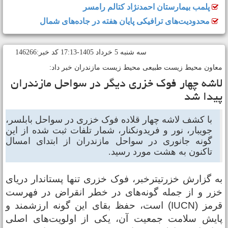
پلمب بیمارستان احمدنژاد کتالم رامسر
محدودیت‌های ترافیکی پایان هفته در جاده‌های شمال
سه شنبه 5 خرداد 1405-17:13 کد خبر:146266
عاون محیط زیست طبیعی محیط زیست مازندران خبر داد:
اشه چهار فوک‌ خزری دیگر در سواحل مازندران
یدا شد
با کشف لاشه چهار قلاده فوک خزری در سواحل بابلسر،
جویبار، نور و فریدونکنار، شمار تلفات ثبت شده از این
گونه جانوری در سواحل مازندران از ابتدای امسال
تاکنون به هشت مورد رسید.
ه گزارش خزرتیترخبر، فوک خزری تنها پستاندار دریای
زر و از جمله گونه‌های در خطر انقراض در فهرست
قرمز (IUCN) است، حفظ بقای این گونه ارزشمند و
ایش سلامت جمعیت آن، یکی از اولویت‌های اصلی