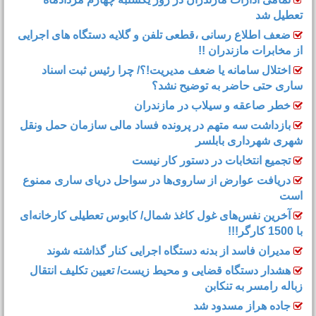
تعطیل شد
ضعف اطلاع رسانی ،قطعی تلفن و گلایه دستگاه های اجرایی
از مخابرات مازندران !!
اختلال سامانه یا ضعف مدیریت!؟/ چرا رئیس ثبت اسناد
ساری حتی حاضر به توضیح نشد؟
خطر صاعقه و سیلاب در مازندران
بازداشت سه متهم در پرونده فساد مالی سازمان حمل‌ ونقل
شهری شهرداری بابلسر
تجمیع انتخابات در دستور کار نیست
دریافت عوارض از ساروی‌ها در سواحل دریای ساری ممنوع
است
آخرین نفس‌های غول کاغذ شمال‌/ ‌کابوس تعطیلی کارخانه‌ای
با 1500 کارگر!!!
مدیران فاسد از بدنه دستگاه اجرایی کنار گذاشته شوند
هشدار دستگاه قضایی و محیط زیست/ تعیین تکلیف انتقال
زباله رامسر به تنکابن
جاده هراز مسدود شد