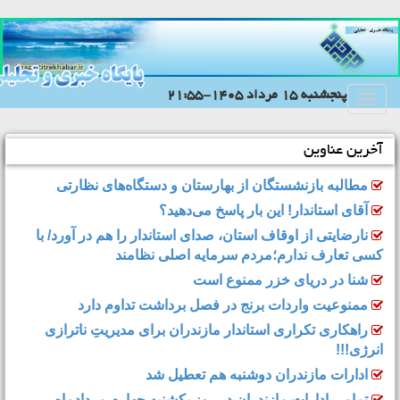
پنجشنبه 15 مرداد 1405-21:55
Toggle
navigation
آخرین عناوین
مطالبه بازنشستگان از بهارستان و دستگاه‌های نظارتی
آقای استاندار! این بار پاسخ می‌دهید؟
نارضایتی از اوقاف استان، صدای استاندار را هم در آورد/ با
کسی تعارف ندارم؛مردم سرمایه اصلی نظامند
شنا در دریای خزر ممنوع است
ممنوعیت واردات برنج در فصل برداشت تداوم دارد
راهکاری تکراری استاندار مازندران برای مدیریتِ ناترازی
انرژی!!!
ادارات مازندران دوشنبه هم تعطیل شد
تمامی ادارات مازندران در روز یکشنبه چهارم مردادماه