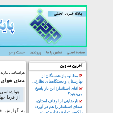
صفحه اصلی
تماس با ما
پیوندها
جست و جو
آخرین عناوین
هواشناسی مازندرا
مطالبه بازنشستگان از
دمای هوای 
بهارستان و دستگاه‌های نظارتی
آقای استاندار! این بار پاسخ
هواشناسی م
می‌دهید؟
از فردا چه
نارضایتی از اوقاف استان،
صدای استاندار را هم در آورد/
به گزارش خز
با کسی تعارف ندارم؛مردم