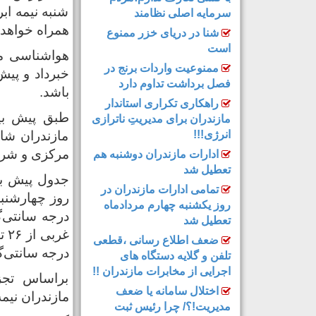
شنبه نیمه ابر
سرمایه اصلی نظامند
همراه خواهد 
شنا در دریای خزر ممنوع
است
هواشناسی ماز
ممنوعیت واردات برنج در
خبرداد و پیش
فصل برداشت تداوم دارد
باشد.
راهکاری تکراری استاندار
طبق پیش بین
مازندران برای مدیریتِ ناترازی
انرژی!!!
مازندران شاه
مرکزی و شرق
ادارات مازندران دوشنبه هم
تعطیل شد
جدول پیش بین
تمامی ادارات مازندران در
روز یکشنبه چهارم مردادماه
تعطیل شد
ضعف اطلاع رسانی ،قطعی
درجه سانتی‌گ
تلفن و گلایه دستگاه های
اجرایی از مخابرات مازندران !!
براساس تجز
اختلال سامانه یا ضعف
مازندران نیمه
مدیریت!؟/ چرا رئیس ثبت