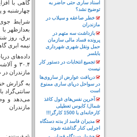
گاهی با افزا
اسناد ساری حتی حاضر به
توضیح نشد؟
چهارشنبه و پ
خطر صاعقه و سیلاب در
شرایط جوی م
مازندران
بعدازظهر با 
بازداشت سه متهم در
برق، روز شنبه
پرونده فساد مالی سازمان
نیمه‌ ابری گا
حمل‌ ونقل شهری شهرداری
بابلسر
داده‌های دری
تجمیع انتخابات در دستور کار
نیست
مازندران در طی ۲۴ ساعت گذشت
دریافت عوارض از ساروی‌ها
در سواحل دریای ساری ممنوع
است
می‌دهد و وض
آخرین نفس‌های غول کاغذ
شمال‌/ ‌کابوس تعطیلی
مازندران
کارخانه‌ای با 1500 کارگر!!!
مدیران فاسد از بدنه دستگاه
اجرایی کنار گذاشته شوند
هشدار دستگاه قضایی و
نام فرستنده :