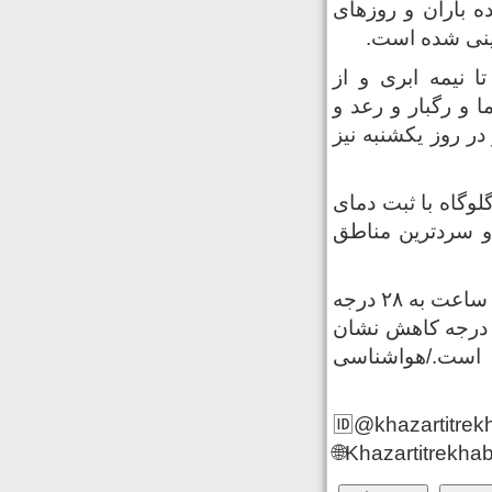
ده باران و روزهای
 بینی شده است.
نیمه‌ ابری و از
ا و رگبار و رعد و
 در روز یکشنبه نیز
لوگاه با ثبت دمای
م‌ترین و سردترین مناطق
به گزارش خزرتیترخبر، دمای هوای مرکز مازندران نیز امروز در گرمترین ساعت به ۲۸ درجه
انتی‌گراد بالای صفر می‌رسد که این میزان در مقایسه با روز گذشته ۲ درجه کاهش نشان
ه است./هواشناسی
🆔@khazartitrek
🌐Khazartitrekhab