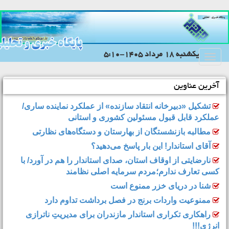
يکشنبه 18 مرداد 1405-5:10
Toggle
navigation
آخرین عناوین
تشکیل «دبیرخانه انتقاد سازنده» از عملکرد نماینده ساری/
عملکرد قابل قبول مسئولین کشوری و استانی
مطالبه بازنشستگان از بهارستان و دستگاه‌های نظارتی
آقای استاندار! این بار پاسخ می‌دهید؟
نارضایتی از اوقاف استان، صدای استاندار را هم در آورد/ با
کسی تعارف ندارم؛مردم سرمایه اصلی نظامند
شنا در دریای خزر ممنوع است
ممنوعیت واردات برنج در فصل برداشت تداوم دارد
راهکاری تکراری استاندار مازندران برای مدیریتِ ناترازی
انرژی!!!