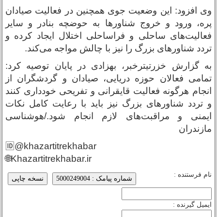
ی افزود: این وضعیت جوی همچنین در فعالیت صیادان
ره، ورود و خروج شناورها به حوضچه بنادر و سایر
عالیت‌های ساحلی و فراساحلی اختلال ایجاد کرده و
ردد شناورهای بزرگ را نیز با چالش مواجه می‌کند.
ه گزارش خزرتیترخبر، بهزادی در پایان توصیه کرد:
مامی فعالان حوزه دریایی، صیادان و گردشگران از
نجام هرگونه فعالیت قایقرانی و تفریحی خودداری کنند
 تردد شناورهای بزرگ نیز باید با رعایت کامل نکات
یمنی و مراقبت‌های لازم انجام شود./هوشناسی
ازندران
🆔@khazartitrekhabar
🌐Khazartitrekhabar.ir
ام فرستنده :
شماره پیامک : 5000249004
نسخه چاپی
یمیل گیرنده :