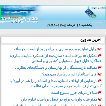
يکشنبه 18 مرداد 1405-16:48
Toggle
navigation
آخرین عناوین
تجلیل نماینده مردم ساری و میاندورود از اصحاب رسانه
تشکیل «دبیرخانه انتقاد سازنده» از عملکرد نماینده ساری/
عملکرد قابل قبول مسئولین کشوری و استانی
مطالبه بازنشستگان از بهارستان و دستگاه‌های نظارتی
آقای استاندار! این بار پاسخ می‌دهید؟
نارضایتی از اوقاف استان، صدای استاندار را هم در آورد/ با
کسی تعارف ندارم؛مردم سرمایه اصلی نظامند
شنا در دریای خزر ممنوع است
ممنوعیت واردات برنج در فصل برداشت تداوم دارد
راهکاری تکراری استاندار مازندران برای مدیریتِ ناترازی