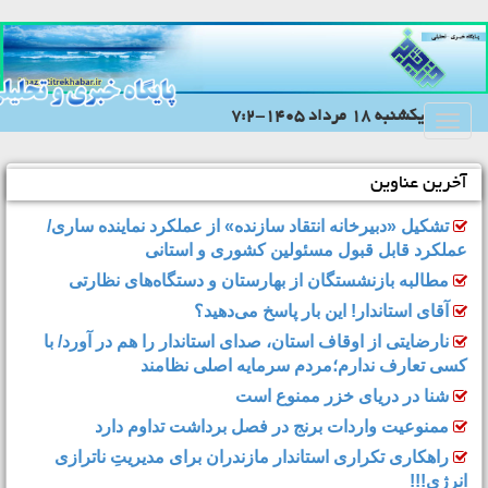
يکشنبه 18 مرداد 1405-7:2
Toggle
navigation
آخرین عناوین
تشکیل «دبیرخانه انتقاد سازنده» از عملکرد نماینده ساری/
عملکرد قابل قبول مسئولین کشوری و استانی
مطالبه بازنشستگان از بهارستان و دستگاه‌های نظارتی
آقای استاندار! این بار پاسخ می‌دهید؟
نارضایتی از اوقاف استان، صدای استاندار را هم در آورد/ با
کسی تعارف ندارم؛مردم سرمایه اصلی نظامند
شنا در دریای خزر ممنوع است
ممنوعیت واردات برنج در فصل برداشت تداوم دارد
راهکاری تکراری استاندار مازندران برای مدیریتِ ناترازی
انرژی!!!