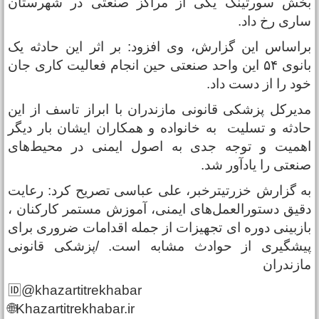
خش سورتینگ یکی از مراکز صنعتی در شهرستان
اری رخ داد.
راساس این گزارش، وی افزود: بر اثر این حادثه یک
بانوی ۵۴ این واحد صنعتی حین انجام فعالیت کاری جان
ود را از دست داد.
دیرکل پزشکی قانونی مازندران با ابراز تاسف از این
ادثه و تسلیت به خانواده و همکاران ایشان بار دیگر
همیت و توجه جدی به اصول ایمنی در محیط‌های
نعتی را یادآور شد.
ه گزارش خزرتیترخبر، علی عباسی تصریح کرد: رعایت
قیق دستورالعمل‌های ایمنی، آموزش مستمر کارکنان ،
ازبینی دوره ای تجهیزات از جمله اقدامات ضروری برای
یشگیری از حوادث مشابه است. /پزشکی قانونی
ازندران
🆔@khazartitrekhabar
🌐Khazartitrekhabar.ir