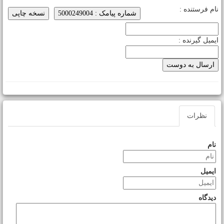
ام فرستنده :
شماره پیامک : 5000249004
نسخه چاپی
یمیل گیرنده :
نظرات
نام
ایمیل
دیدگاه