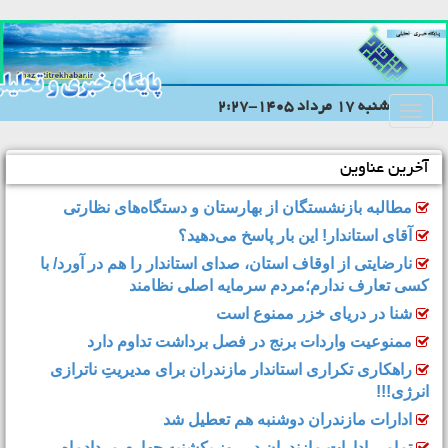
شنبه 17 مرداد 1405-2:27
Toggle
navigation
آخرین عناوین
مطالبه بازنشستگان از بهارستان و دستگاه‌های نظارتی
آقای استاندار! این بار پاسخ می‌دهید؟
نارضایتی از اوقاف استان، صدای استاندار را هم در آورد/ با
کسی تعارف ندارم؛مردم سرمایه اصلی نظامند
شنا در دریای خزر ممنوع است
ممنوعیت واردات برنج در فصل برداشت تداوم دارد
راهکاری تکراری استاندار مازندران برای مدیریتِ ناترازی
انرژی!!!
ادارات مازندران دوشنبه هم تعطیل شد
تمامی ادارات مازندران در روز یکشنبه چهارم مردادماه