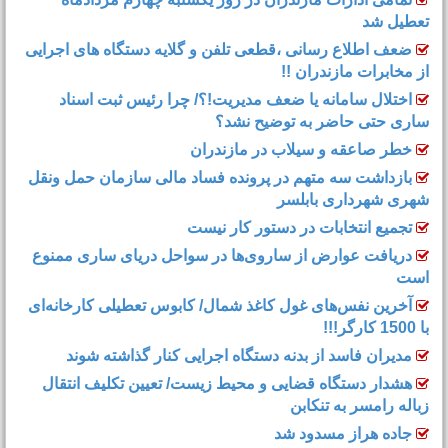
تعطیل شد
ضعف اطلاع رسانی ،قطعی تلفن و گلایه دستگاه های اجرایی
از مخابرات مازندران !!
اختلال سامانه یا ضعف مدیریت!؟/ چرا رئیس ثبت اسناد
ساری حتی حاضر به توضیح نشد؟
خطر صاعقه و سیلاب در مازندران
بازداشت سه متهم در پرونده فساد مالی سازمان حمل‌ ونقل
شهری شهرداری بابلسر
تجمیع انتخابات در دستور کار نیست
دریافت عوارض از ساروی‌ها در سواحل دریای ساری ممنوع
است
آخرین نفس‌های غول کاغذ شمال‌/ ‌کابوس تعطیلی کارخانه‌ای
با 1500 کارگر!!!
مدیران فاسد از بدنه دستگاه اجرایی کنار گذاشته شوند
هشدار دستگاه قضایی و محیط زیست/ تعیین تکلیف انتقال
زباله رامسر به تنکابن
جاده هراز مسدود شد