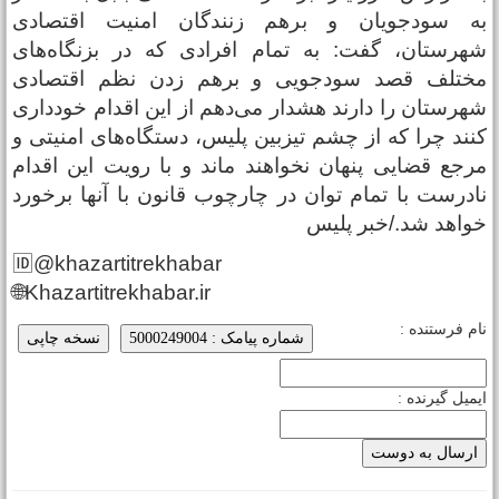
ه سودجویان و برهم زنندگان امنیت اقتصادی
هرستان، گفت: به تمام افرادی که در بزنگاه‌های
ختلف قصد سودجویی و برهم زدن نظم اقتصادی
هرستان را دارند هشدار می‌دهم از این اقدام خودداری
نند چرا که از چشم تیزبین پلیس، دستگاه‌های امنیتی و
رجع قضایی پنهان نخواهند ماند و با رویت این اقدام
ادرست با تمام توان در چارچوب قانون با آنها برخورد
واهد شد./خبر پلیس
🆔@khazartitrekhabar
🌐Khazartitrekhabar.ir
ام فرستنده :
شماره پیامک : 5000249004
نسخه چاپی
یمیل گیرنده :