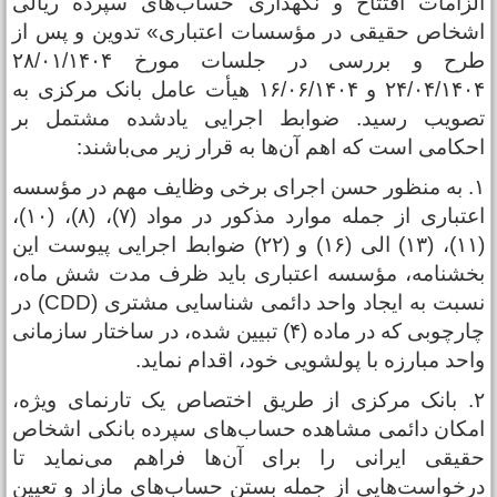
لزامات افتتاح و نگهداری حساب‌های سپرده ریالی
شخاص حقیقی در مؤسسات اعتباری» تدوین و پس از
طرح و بررسی در جلسات مورخ ۲۸/‌۰۱/‌۱۴۰۴
۲۴‌/۰۴‌/۱۴۰۴ و ۱۶‌/۰۶‌/۱۴۰۴ هیأت عامل بانک مرکزی به
صویب رسید. ضوابط اجرایی یادشده مشتمل بر
حکامی است که اهم آن‌ها به قرار زیر می‌باشند:
۱. به منظور حسن اجرای برخی وظایف مهم در مؤسسه
اعتباری از جمله موارد مذکور در مواد (۷)، (۸)، (۱۰)،
(۱۱)، (۱۳) الی (۱۶) و (۲۲) ضوابط اجرایی پیوست این
خشنامه، مؤسسه اعتباری باید ظرف مدت شش ماه،
نسبت به ایجاد واحد دائمی شناسایی مشتری (CDD) در
چارچوبی که در ماده (۴) تبیین شده، در ساختار سازمانی
احد مبارزه با پولشویی خود، اقدام نماید.
۲. بانک مرکزی از طریق اختصاص یک تارنمای ویژه،
مکان دائمی مشاهده حساب‌های سپرده بانکی اشخاص
قیقی ایرانی را برای آن‌ها فراهم می‌نماید تا
رخواست‌هایی از جمله بستن حساب‌های مازاد و تعیین