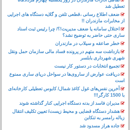
تعطیل شد
ضعف اطلاع رسانی ،قطعی تلفن و گلایه دستگاه های اجرایی
از مخابرات مازندران !!
اختلال سامانه یا ضعف مدیریت!؟/ چرا رئیس ثبت اسناد
ساری حتی حاضر به توضیح نشد؟
خطر صاعقه و سیلاب در مازندران
بازداشت سه متهم در پرونده فساد مالی سازمان حمل‌ ونقل
شهری شهرداری بابلسر
تجمیع انتخابات در دستور کار نیست
دریافت عوارض از ساروی‌ها در سواحل دریای ساری ممنوع
است
آخرین نفس‌های غول کاغذ شمال‌/ ‌کابوس تعطیلی کارخانه‌ای
با 1500 کارگر!!!
مدیران فاسد از بدنه دستگاه اجرایی کنار گذاشته شوند
هشدار دستگاه قضایی و محیط زیست/ تعیین تکلیف انتقال
زباله رامسر به تنکابن
جاده هراز مسدود شد