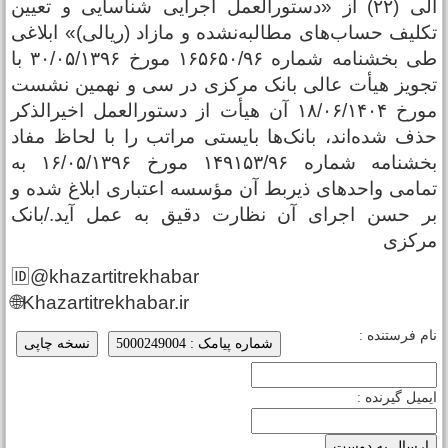
الی (۲۲) از «دستورالعمل اجرایی شناسایی و تعیین
کلیف حساب‌های مطالبه‌نشده و مازاد (ریالی)» ابلاغی
طی بخشنامه شماره ۱۶۵۶۵۰‌/۹۶ مورخ ۳۰/‌۰۵/‌۱۳۹۶ با
جویز هیأت عالی بانک مرکزی در سی و نهمین نشست
مورخ ۱۸/‌۰۶/‌۱۴۰۴ آن هیأت از دستورالعمل اخیرالذکر
ذف شده‌اند، بانک‌ها بایستی مراتب را با لحاظ مفاد
بخشنامه شماره ۱۴۹۱۵۳‌‌‌‌‌‌‌‌‌‌‌‌‌‌‌‌/۹۶ مورخ ۱۶/‌۰۵/‌۱۳۹۶ به
مامی واحدهای ذیربط آن مؤسسه اعتباری ابلاغ شده و
ر حسن اجرای آن نظارت دقیق به عمل آید‌./بانک
رکزی
🆔@khazartitrekhabar
🌐Khazartitrekhabar.ir
ام فرستنده :
شماره پیامک : 5000249004
نسخه چاپی
یمیل گیرنده :