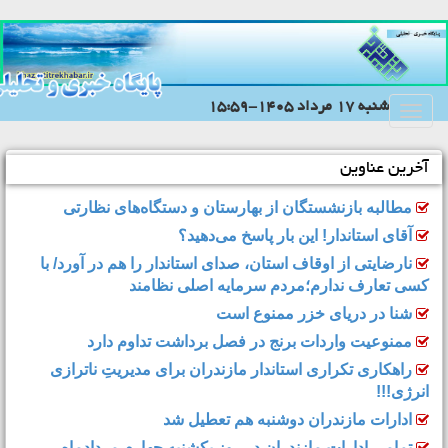
شنبه 17 مرداد 1405-15:59
Toggle
navigation
آخرین عناوین
مطالبه بازنشستگان از بهارستان و دستگاه‌های نظارتی
آقای استاندار! این بار پاسخ می‌دهید؟
نارضایتی از اوقاف استان، صدای استاندار را هم در آورد/ با
کسی تعارف ندارم؛مردم سرمایه اصلی نظامند
شنا در دریای خزر ممنوع است
ممنوعیت واردات برنج در فصل برداشت تداوم دارد
راهکاری تکراری استاندار مازندران برای مدیریتِ ناترازی
انرژی!!!
ادارات مازندران دوشنبه هم تعطیل شد
تمامی ادارات مازندران در روز یکشنبه چهارم مردادماه