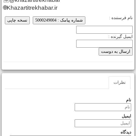
🌐Khazartitrekhabar.ir
ام فرستنده :
شماره پیامک : 5000249004
نسخه چاپی
یمیل گیرنده :
نظرات
نام
ایمیل
دیدگاه