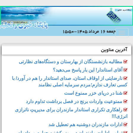
جمعه 16 مرداد 1405-15:50
Toggle
navigation
آخرین عناوین
مطالبه بازنشستگان از بهارستان و دستگاه‌های نظارتی
آقای استاندار! این بار پاسخ می‌دهید؟
نارضایتی از اوقاف استان، صدای استاندار را هم در آورد/ با
کسی تعارف ندارم؛مردم سرمایه اصلی نظامند
شنا در دریای خزر ممنوع است
ممنوعیت واردات برنج در فصل برداشت تداوم دارد
راهکاری تکراری استاندار مازندران برای مدیریتِ ناترازی
انرژی!!!
ادارات مازندران دوشنبه هم تعطیل شد
تمامی ادارات مازندران در روز یکشنبه چهارم مردادماه