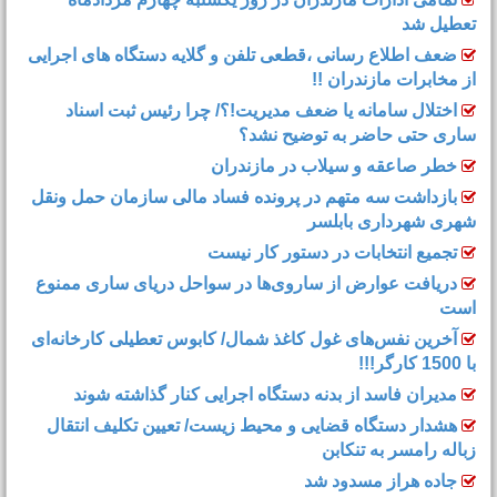
تعطیل شد
ضعف اطلاع رسانی ،قطعی تلفن و گلایه دستگاه های اجرایی
از مخابرات مازندران !!
اختلال سامانه یا ضعف مدیریت!؟/ چرا رئیس ثبت اسناد
ساری حتی حاضر به توضیح نشد؟
خطر صاعقه و سیلاب در مازندران
بازداشت سه متهم در پرونده فساد مالی سازمان حمل‌ ونقل
شهری شهرداری بابلسر
تجمیع انتخابات در دستور کار نیست
دریافت عوارض از ساروی‌ها در سواحل دریای ساری ممنوع
است
آخرین نفس‌های غول کاغذ شمال‌/ ‌کابوس تعطیلی کارخانه‌ای
با 1500 کارگر!!!
مدیران فاسد از بدنه دستگاه اجرایی کنار گذاشته شوند
هشدار دستگاه قضایی و محیط زیست/ تعیین تکلیف انتقال
زباله رامسر به تنکابن
جاده هراز مسدود شد