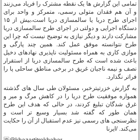
مامی این گزارش ها یک نقطه مشترک را فریاد می‌زنند
 آن هم فقدان متولی رسمی، متمرکز و واحد برای
اجرای طرح دریا یا سالمسازی دریا است،بیش از ۱۵
ستگاه اجرایی و دولتی در اجرای طرح سالمسازی دریا
شارکت دارند و دیگر نیازی به توضیح نیست که چرا این
رح نتوانسته موفق عمل کند. همین چند پارگی و
وازی کاری به همراه مسئولیت ناپذیری نهادهای دخیل
اعث شده است که طرح سالمسازی دریا از استقرار
صف و نیمه ناجیان غریق در برخی مناطق ساحلی پا را
راتر نگذارد.
ه گزارش خزرتیترخبر، مسئولان طی سال های گذشته
مواره موفقیت طرح دریا را در کاهش مرگ و میر و
رق شدگان تبلیغ کردند، در حالی که هدف این طرح
مان طور که گفته شد بسیار وسیع تر است و
ظرسنجی های رسمی نیز عدم استقبال از آن را حکایت
ی‌کند. /ایرنا
🆔@khazartitrekhabar