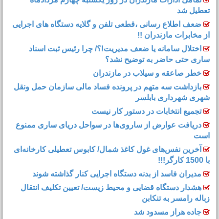
تعطیل شد
ضعف اطلاع رسانی ،قطعی تلفن و گلایه دستگاه های اجرایی
از مخابرات مازندران !!
اختلال سامانه یا ضعف مدیریت!؟/ چرا رئیس ثبت اسناد
ساری حتی حاضر به توضیح نشد؟
خطر صاعقه و سیلاب در مازندران
بازداشت سه متهم در پرونده فساد مالی سازمان حمل‌ ونقل
شهری شهرداری بابلسر
تجمیع انتخابات در دستور کار نیست
دریافت عوارض از ساروی‌ها در سواحل دریای ساری ممنوع
است
آخرین نفس‌های غول کاغذ شمال‌/ ‌کابوس تعطیلی کارخانه‌ای
با 1500 کارگر!!!
مدیران فاسد از بدنه دستگاه اجرایی کنار گذاشته شوند
هشدار دستگاه قضایی و محیط زیست/ تعیین تکلیف انتقال
زباله رامسر به تنکابن
جاده هراز مسدود شد