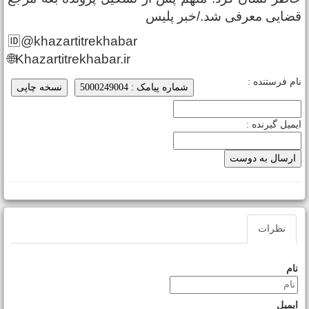
ضایی معرفی شد./خبر پلیس
🆔@khazartitrekhabar
🌐Khazartitrekhabar.ir
ام فرستنده :
شماره پیامک : 5000249004
نسخه چاپی
یمیل گیرنده :
نظرات
نام
ایمیل