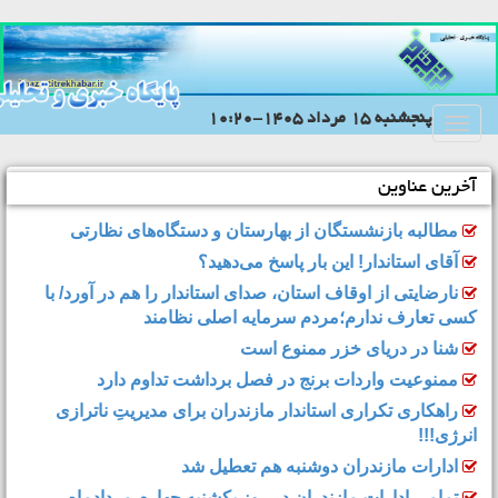
پنجشنبه 15 مرداد 1405-10:20
Toggle
navigation
آخرین عناوین
مطالبه بازنشستگان از بهارستان و دستگاه‌های نظارتی
آقای استاندار! این بار پاسخ می‌دهید؟
نارضایتی از اوقاف استان، صدای استاندار را هم در آورد/ با
کسی تعارف ندارم؛مردم سرمایه اصلی نظامند
شنا در دریای خزر ممنوع است
ممنوعیت واردات برنج در فصل برداشت تداوم دارد
راهکاری تکراری استاندار مازندران برای مدیریتِ ناترازی
انرژی!!!
ادارات مازندران دوشنبه هم تعطیل شد
تمامی ادارات مازندران در روز یکشنبه چهارم مردادماه