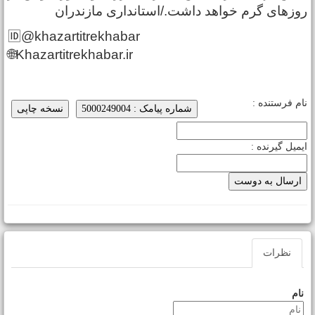
وز‌های گرم خواهد داشت./استانداری مازندران
🆔@khazartitrekhabar
🌐Khazartitrekhabar.ir
ام فرستنده :
شماره پیامک : 5000249004
نسخه چاپی
یمیل گیرنده :
نظرات
نام