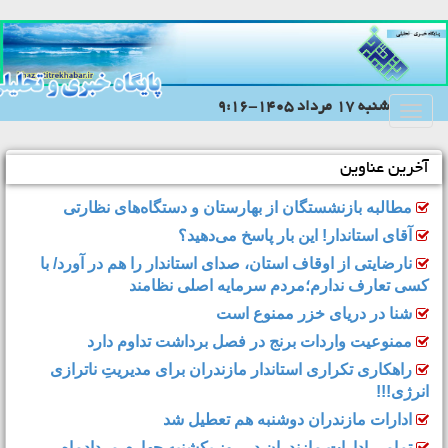
شنبه 17 مرداد 1405-9:16
Toggle
navigation
آخرین عناوین
مطالبه بازنشستگان از بهارستان و دستگاه‌های نظارتی
آقای استاندار! این بار پاسخ می‌دهید؟
نارضایتی از اوقاف استان، صدای استاندار را هم در آورد/ با
کسی تعارف ندارم؛مردم سرمایه اصلی نظامند
شنا در دریای خزر ممنوع است
ممنوعیت واردات برنج در فصل برداشت تداوم دارد
راهکاری تکراری استاندار مازندران برای مدیریتِ ناترازی
انرژی!!!
ادارات مازندران دوشنبه هم تعطیل شد
تمامی ادارات مازندران در روز یکشنبه چهارم مردادماه