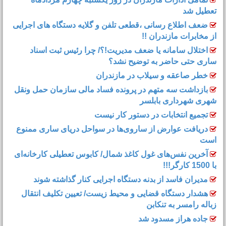
تعطیل شد
ضعف اطلاع رسانی ،قطعی تلفن و گلایه دستگاه های اجرایی
از مخابرات مازندران !!
اختلال سامانه یا ضعف مدیریت!؟/ چرا رئیس ثبت اسناد
ساری حتی حاضر به توضیح نشد؟
خطر صاعقه و سیلاب در مازندران
بازداشت سه متهم در پرونده فساد مالی سازمان حمل‌ ونقل
شهری شهرداری بابلسر
تجمیع انتخابات در دستور کار نیست
دریافت عوارض از ساروی‌ها در سواحل دریای ساری ممنوع
است
آخرین نفس‌های غول کاغذ شمال‌/ ‌کابوس تعطیلی کارخانه‌ای
با 1500 کارگر!!!
مدیران فاسد از بدنه دستگاه اجرایی کنار گذاشته شوند
هشدار دستگاه قضایی و محیط زیست/ تعیین تکلیف انتقال
زباله رامسر به تنکابن
جاده هراز مسدود شد