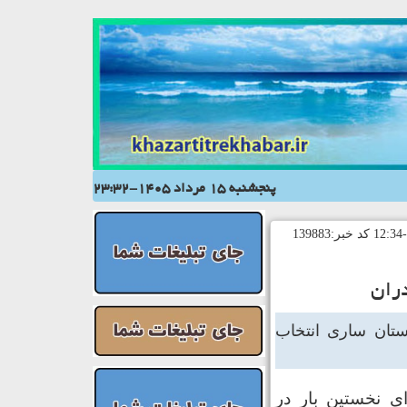
پنجشنبه 15 مرداد 1405-23:32
دران
رستان ساری انتخاب
ی نخستین بار در