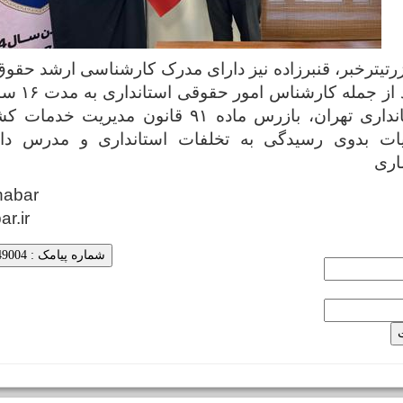
رتیترخبر، قنبرزاده نیز دارای مدرک کارشناسی ارشد حق
سوابق متعدد
سیاسی استانداری تهران، بازرس ماده ۹۱ قانون 
یات بدوی رسیدگی به تخلفات استانداری و مدرس دان
اری
habar
ar.ir
شماره پیامک : 5000249004