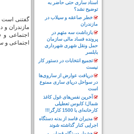
اسناد ساری حتی حاضر به
توضیح نشد؟
خطر صاعقه و سیلاب در
گفتنی است خ
مازندران
مازندران و د
بازداشت سه متهم در
اجتماعی و ف
پرونده فساد مالی سازمان
اجتماعی و س
حمل‌ ونقل شهری شهرداری
بابلسر
تجمیع انتخابات در دستور کار
نیست
دریافت عوارض از ساروی‌ها
در سواحل دریای ساری ممنوع
است
آخرین نفس‌های غول کاغذ
شمال‌/ ‌کابوس تعطیلی
کارخانه‌ای با 1500 کارگر!!!
مدیران فاسد از بدنه دستگاه
اجرایی کنار گذاشته شوند
هشدار دستگاه قضایی و