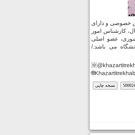
وق خصوصی و دارای
 از جمله کارشناس امور حقوقی استانداری به مدت ۱۶ سال، کارشناس امور
مدیریت خدمات کشوری، عضو اصلی
شگاه می باشد./
🆔@khazartitrek
🌐Khazartitrekhab
نسخه چاپی