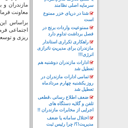
مازندران و به
سرمایه اصلی نظامند
معاونت‌ فرما
شنا در دریای خزر ممنوع
است
براساس این
ممنوعیت واردات برنج در
اجتماعی فرما
فصل برداشت تداوم دارد
ریزی و توسع
راهکاری تکراری استاندار
مازندران برای مدیریتِ ناترازی
انرژی!!!
ادارات مازندران دوشنبه هم
تعطیل شد
تمامی ادارات مازندران در
روز یکشنبه چهارم مردادماه
تعطیل شد
ضعف اطلاع رسانی ،قطعی
تلفن و گلایه دستگاه های
اجرایی از مخابرات مازندران !!
اختلال سامانه یا ضعف
مدیریت!؟/ چرا رئیس ثبت