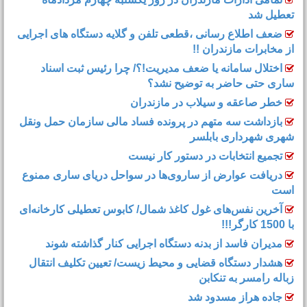
تعطیل شد
ضعف اطلاع رسانی ،قطعی تلفن و گلایه دستگاه های اجرایی
از مخابرات مازندران !!
اختلال سامانه یا ضعف مدیریت!؟/ چرا رئیس ثبت اسناد
ساری حتی حاضر به توضیح نشد؟
خطر صاعقه و سیلاب در مازندران
بازداشت سه متهم در پرونده فساد مالی سازمان حمل‌ ونقل
شهری شهرداری بابلسر
تجمیع انتخابات در دستور کار نیست
دریافت عوارض از ساروی‌ها در سواحل دریای ساری ممنوع
است
آخرین نفس‌های غول کاغذ شمال‌/ ‌کابوس تعطیلی کارخانه‌ای
با 1500 کارگر!!!
مدیران فاسد از بدنه دستگاه اجرایی کنار گذاشته شوند
هشدار دستگاه قضایی و محیط زیست/ تعیین تکلیف انتقال
زباله رامسر به تنکابن
جاده هراز مسدود شد