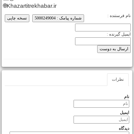
🌐Khazartitrekhabar.ir
ام فرستنده :
شماره پیامک : 5000249004
نسخه چاپی
یمیل گیرنده :
نظرات
نام
ایمیل
دیدگاه