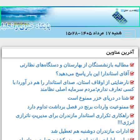
شنبه 17 مرداد 1405-15:28
Toggle
navigation
آخرین عناوین
مطالبه بازنشستگان از بهارستان و دستگاه‌های نظارتی
آقای استاندار! این بار پاسخ می‌دهید؟
نارضایتی از اوقاف استان، صدای استاندار را هم در آورد/ با
کسی تعارف ندارم؛مردم سرمایه اصلی نظامند
شنا در دریای خزر ممنوع است
ممنوعیت واردات برنج در فصل برداشت تداوم دارد
راهکاری تکراری استاندار مازندران برای مدیریتِ ناترازی
انرژی!!!
ادارات مازندران دوشنبه هم تعطیل شد
تمامی ادارات مازندران در روز یکشنبه چهارم مردادماه