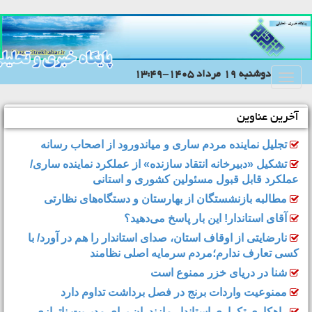
دوشنبه 19 مرداد 1405-13:49
Toggle
navigation
آخرین عناوین
تجلیل نماینده مردم ساری و میاندورود از اصحاب رسانه
تشکیل «دبیرخانه انتقاد سازنده» از عملکرد نماینده ساری/
عملکرد قابل قبول مسئولین کشوری و استانی
مطالبه بازنشستگان از بهارستان و دستگاه‌های نظارتی
آقای استاندار! این بار پاسخ می‌دهید؟
نارضایتی از اوقاف استان، صدای استاندار را هم در آورد/ با
کسی تعارف ندارم؛مردم سرمایه اصلی نظامند
شنا در دریای خزر ممنوع است
ممنوعیت واردات برنج در فصل برداشت تداوم دارد
راهکاری تکراری استاندار مازندران برای مدیریتِ ناترازی