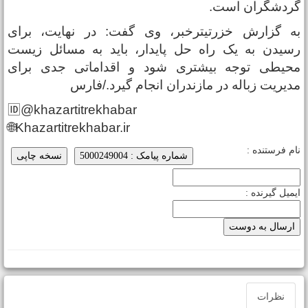
ردشگران است.
ه گزارش خزرتیترخبر، وی گفت: در نهایت، برای
سیدن به یک راه‌ حل پایدار، باید به مسائل زیست‌
حیطی توجه بیشتری شود و اقداماتی جدی برای
دیریت زباله در مازندران انجام گیرد./فارس
🆔@khazartitrekhabar
🌐Khazartitrekhabar.ir
ام فرستنده :
شماره پیامک : 5000249004
نسخه چاپی
یمیل گیرنده :
نظرات